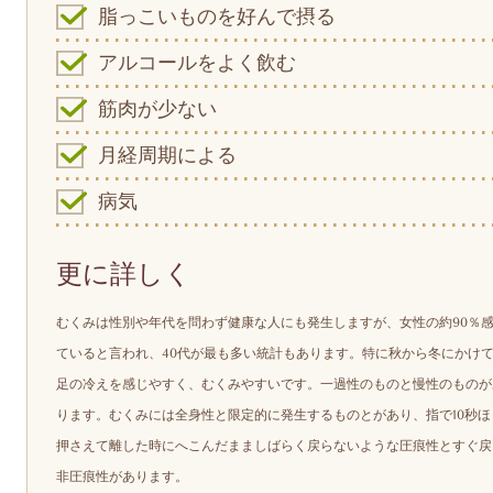
脂っこいものを好んで摂る
アルコールをよく飲む
筋肉が少ない
月経周期による
病気
更に詳しく
むくみは性別や年代を問わず健康な人にも発生しますが、
女性の約90％
ていると言われ、40代が最も多い統計もあります。特に秋から冬にかけ
足の冷えを感じやすく、むくみやすいです。一過性のものと慢性のものが
ります。むくみには全身性と限定的に発生するものとがあり、指で10秒ほ
押さえて離した時にへこんだまましばらく戻らないような圧痕性とすぐ戻
非圧痕性があります。