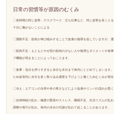
日常の習慣等が原因のむくみ
〇長時間の同じ姿勢：デスクワーク、立ち仕事など、同じ姿勢を長くとる
十分に働かないことによる
〇運動不足：筋肉が伸び縮みすることで血液の循環を促していますが、運
〇筋肉不足：もともとやせ型の筋肉の少ない人や無理なダイエットや食事
プ機能が弱まることによっておこります。
〇食事：塩分を摂りすぎると余分な水分まで体内にとどめてしまいます。
ため血管内に水分を多く取り込み濃度を下げようと働くためむくみが発生
〇冷え：エアコンの冷房や冬の寒さなどにより血液やリンパの流れが悪く
〇自律神経の乱れ：極度の緊張やストレス、睡眠不足、生活リズムの乱れ
調整や発汗が乱れ、体内の水分の代謝が乱れて起こることがあります。