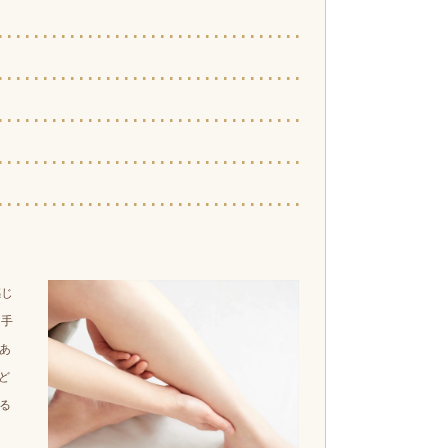
感じ
て手
あ
ど
る