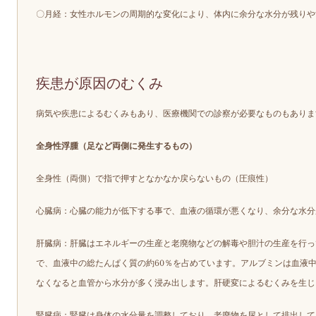
〇月経：女性ホルモンの周期的な変化により、体内に余分な水分が残りや
疾患が原因のむくみ
病気や疾患によるむくみもあり、医療機関での診察が必要なものもありま
全身性浮腫（足など両側に発生するもの）
全身性（両側）で指で押すとなかなか戻らないもの（圧痕性）
心臓病
：心臓の能力が低下する事で、血液の循環が悪くなり、余分な水分
肝臓病：肝臓はエネルギーの生産と老廃物などの解毒や胆汁の生産を行っ
で、血液中の総たんぱく質の約60％を占めています。アルブミンは血液
なくなると血管から水分が多く浸み出します。肝硬変によるむくみを生じ
腎臓病：腎臓は身体の水分量を調整しており、老廃物を尿として排出して